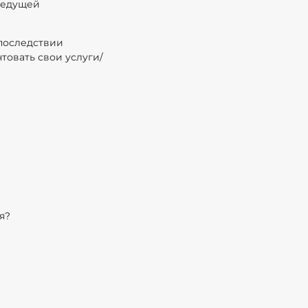
ведущей
 последствии
товать свои услуги/
ия?